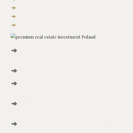
ocena finansowa i inwestycyjna
strukturyzacja transakcji i wsparcie w jej realizacji
realizacja aktywów zgodnie z wybraną strategią
Skupienie na wynikach transakcji, a nie na liczbie
ofert
Brak konfliktu interesów
Wykluczenie aktywów ekonomicznie
nieuzasadnionych
Doświadczenie w projektach różnej skali i
formatów
Silne osiągnięcia we współpracy z inwestorami
międzynarodowymi